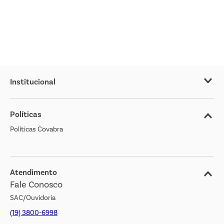
Institucional
Sobre o Covabra
Políticas
Nossas Lojas
Políticas Covabra
Cliente Bem Estar
Blog
Jornal de Ofertas
Atendimento
Fale Conosco
Transparência Salarial
SAC/Ouvidoria
(19) 3800-6998