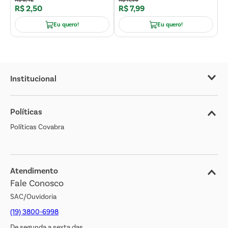
R$
2
,
50
R$
7
,
99
Eu quero!
Eu quero!
Institucional
Sobre o Covabra
Políticas
Nossas Lojas
Políticas Covabra
Cliente Bem Estar
Blog
Jornal de Ofertas
Atendimento
Fale Conosco
Transparência Salarial
SAC/Ouvidoria
(19) 3800-6998
De segunda a sexta das