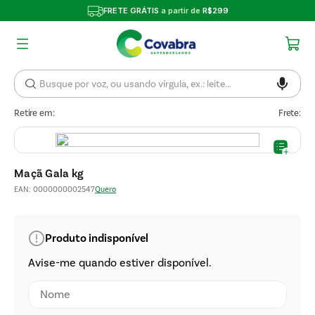
FRETE GRÁTIS
a partir de
R$299
Retire em:
Frete:
Maçã Gala kg
EAN
:
0000000002547
Quero