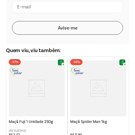
Quem viu, viu também:
-
27%
-
33%
Maçã Fuji 1 Unidade 230g
Maçã Spider Man 1kg
(R$ 10,87/KG)
R$
3
,
42
R$
11
,
90