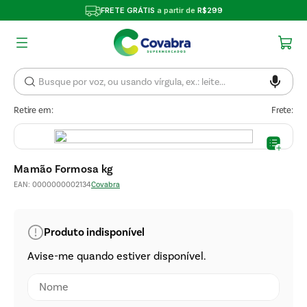
FRETE GRÁTIS
a partir de
R$299
Retire em:
Frete:
Mamão Formosa kg
EAN
:
0000000002134
Covabra