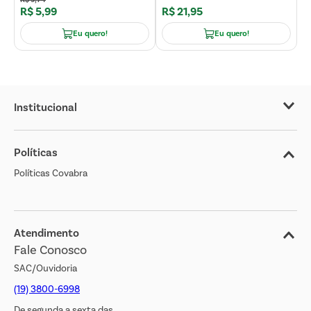
R$
5
,
99
R$
21
,
95
R
Eu quero!
Eu quero!
Institucional
Sobre o Covabra
Políticas
Nossas Lojas
Políticas Covabra
Cliente Bem Estar
Blog
Jornal de Ofertas
Atendimento
Fale Conosco
Transparência Salarial
SAC/Ouvidoria
(19) 3800-6998
De segunda a sexta das