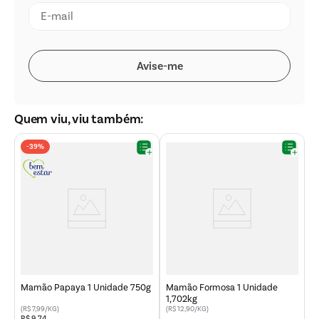
Quem viu, viu também:
-
39%
g
M
1
Mamão Papaya 1 Unidade 750g
Mamão Formosa 1 Unidade
1,702kg
(R$ 7,99/KG)
(R$ 12,90/KG)
(R
R$
9
,
74