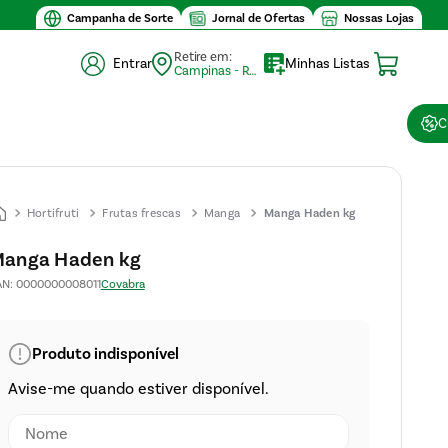
Campanha de Sorte
Jornal de Ofertas
Nossas Lojas
Retire em:
Entrar
Minhas Listas
Campinas - Retirada (10)
C
Hortifruti
Frutas frescas
Manga
Manga Haden kg
anga Haden kg
AN
:
0000000008011
Covabra