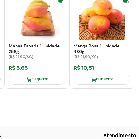
Manga Espada 1 Unidade
Manga Rosa 1 Unidade
258g
480g
(R$ 21,90/KG)
(R$ 21,90/KG)
R$
5
,
65
R$
10
,
51
Eu quero!
Eu quero!
s
Atendimento