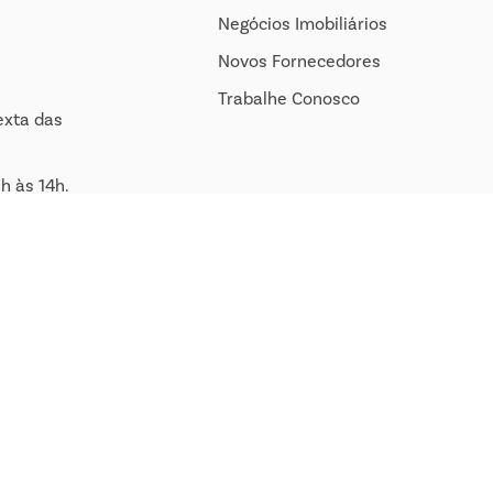
Negócios Imobiliários
Novos Fornecedores
Trabalhe Conosco
exta das
h às 14h.
om.br