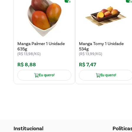
Manga Palmer 1 Unidade
Manga Tomy 1 Unidade
635g
534g
(R$ 13,98/KG)
(R$ 13,99/KG)
R$
8
,
88
R$
7
,
47
Eu quero!
Eu quero!
Institucional
Política