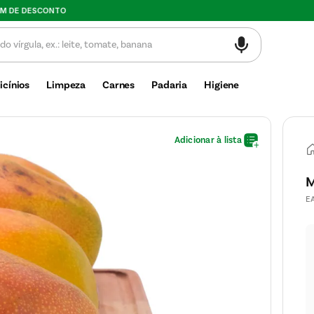
Valor mínimo de compra $30
icínios
Limpeza
Carnes
Padaria
Higiene
M
E