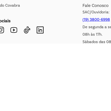
Fale Conosco
s do Covabra
SAC/Ouvidoria:
(19) 3800-6998
ociais
De segunda a s
08h às 17h.
Sábados das 08
WhatsApp:
(19) 99900-3133
E-mail:
sac@covabra.c