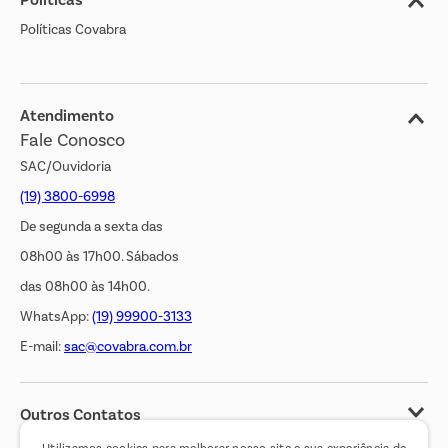
Nossas Lojas
Políticas Covabra
Cliente Bem Estar
Blog
Jornal de Ofertas
Atendimento
Fale Conosco
Transparência Salarial
SAC/Ouvidoria
(19) 3800-6998
De segunda a sexta das
08h00 às 17h00. Sábados
das 08h00 às 14h00.
WhatsApp:
(19) 99900-3133
E-mail:
sac@covabra.com.br
Outros Contatos
Negócios Imobiliários