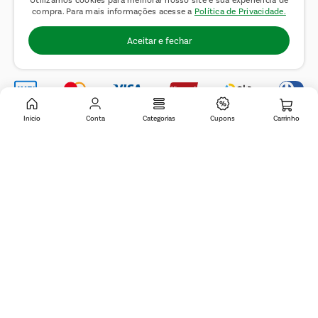
Utilizamos cookies para melhorar nosso site e sua experiência de
compra. Para mais informações acesse a
Política de Privacidade.
Novos Fornecedores
Aceitar e fechar
Trabalhe Conosco
Inicio
Conta
Categorias
Cupons
© 2019 Covabra Supermercados LTDA. Todos os direitos reservados. CNPJ
sob n.º 61.233.151/0001-84, com sede a Rua Domingos Pretti, nº 165, Jardim
de Lucca, Itatiba – SP, CEP 13255-280. Pedidos sujeito a análise e
confirmação de dados. Produtos, preços, ofertas e condições de pagamento
são válidos exclusivamente para o site covabra.com.br durante o dia de
hoje, podendo sofrer alterações sem aviso prévio. Nos reservamos ao direito
de limitar a quantidade máxima de produtos por compra por cliente. Não
vendemos no atacado. Fotos meramente ilustrativas.É proibida a venda e a
entrega de bebidas alcoólicas a menores de 18 (dezoito) anos, conforme Lei
n.° 8069/90, art. 81, inciso II (Estatuto da Criança e do Adolescente).