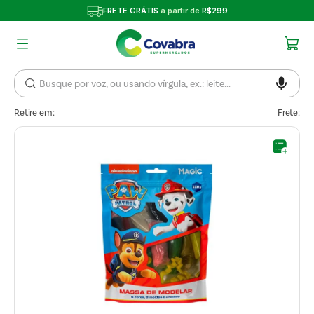
FRETE GRÁTIS
a partir de
R$299
Retire em:
Frete: