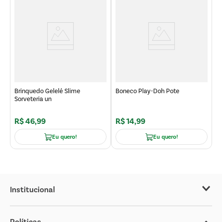
Brinquedo Gelelé Slime
Boneco Play-Doh Pote
Sorveteria un
R$
46
,
99
R$
14
,
99
Eu quero!
Eu quero!
Institucional
Sobre o Covabra
Políticas