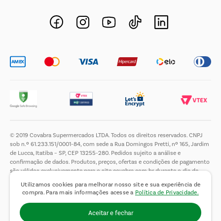
Novos Fornecedores
Trabalhe Conosco
© 2019 Covabra Supermercados LTDA. Todos os direitos reservados. CNPJ
sob n.º 61.233.151/0001-84, com sede a Rua Domingos Pretti, nº 165, Jardim
de Lucca, Itatiba – SP, CEP 13255-280. Pedidos sujeito a análise e
confirmação de dados. Produtos, preços, ofertas e condições de pagamento
são válidos exclusivamente para o site covabra.com.br durante o dia de
hoje, podendo sofrer alterações sem aviso prévio. Nos reservamos ao direito
Utilizamos cookies para melhorar nosso site e sua experiência de
de limitar a quantidade máxima de produtos por compra por cliente. Não
compra. Para mais informações acesse a
Política de Privacidade.
vendemos no atacado. Fotos meramente ilustrativas.É proibida a venda e a
entrega de bebidas alcoólicas a menores de 18 (dezoito) anos, conforme Lei
Aceitar e fechar
n.° 8069/90, art. 81, inciso II (Estatuto da Criança e do Adolescente).