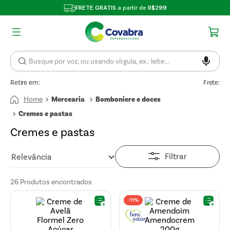
FRETE GRÁTIS
a partir de
R$299
Retire em:
Frete:
Mercearia
Bomboniere e doces
Cremes e pastas
Cremes e pastas
Filtrar
Relevância
26
Produtos
-
11%