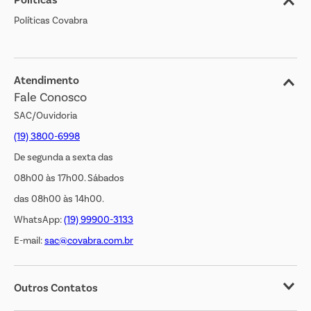
Nossas Lojas
Políticas Covabra
Cliente Bem Estar
Blog
Jornal de Ofertas
Atendimento
Fale Conosco
Transparência Salarial
SAC/Ouvidoria
(19) 3800-6998
De segunda a sexta das
08h00 às 17h00. Sábados
das 08h00 às 14h00.
WhatsApp:
(19) 99900-3133
E-mail:
sac@covabra.com.br
Outros Contatos
Negócios Imobiliários