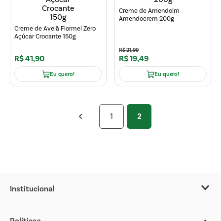
Creme de Amendoim
Amendocrem 200g
Creme de Avelã Flormel Zero
Açúcar Crocante 150g
R$
21
,
99
R$
41
,
90
R$
19
,
49
Eu quero!
Eu quero!
1
2
Institucional
Sobre o Covabra
Políticas