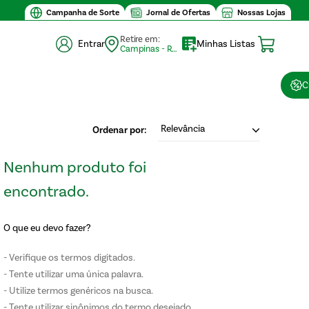
Campanha de Sorte
Jornal de Ofertas
Nossas Lojas
Retire em:
Entrar
Minhas Listas
Campinas - Retirada (10)
C
Relevância
O que eu devo fazer?
Verifique os termos digitados.
Tente utilizar uma única palavra.
Utilize termos genéricos na busca.
Tente utilizar sinônimos do termo desejado.