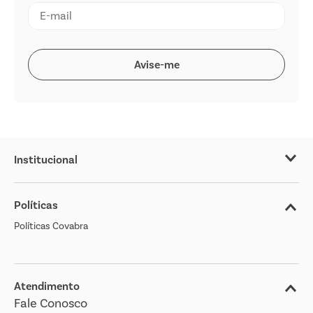
Institucional
Sobre o Covabra
Políticas
Nossas Lojas
Políticas Covabra
Cliente Bem Estar
Blog
Jornal de Ofertas
Atendimento
Fale Conosco
Transparência Salarial