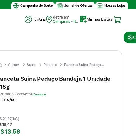
Campanha de Sorte
Jornal de Ofertas
Nossas Lojas
Retire em:
Entrar
Minhas Listas
Campinas - Retirada (10)
C
Carnes
Suína
Panceta
Panceta Suína Pedaço
Bandeja 1 Unidade 618g
anceta Suína Pedaço Bandeja 1 Unidade
18g
AN
:
0000000004394
Covabra
 21,97/KG
$ 21,97/KG)
$
18
,
47
R$
13
,
58