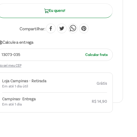
Eu quero!
Compartilhar
o sei meu CEP
Loja Campinas - Retirada
Grátis
Em até 1 dia útil
Campinas- Entrega
R$
14
,
90
Em até 1 dia