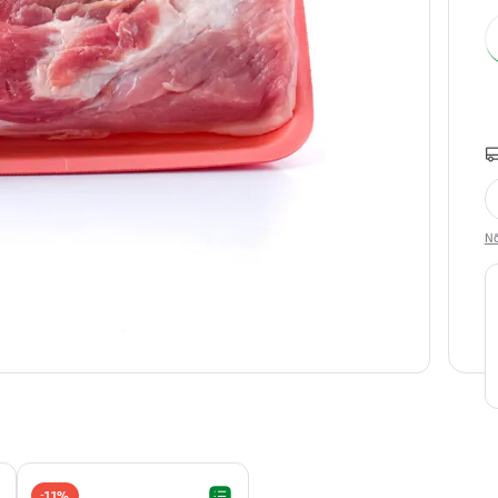
Nã
11%
-