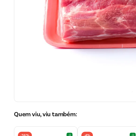
Quem viu, viu também:
26%
4%
-
-