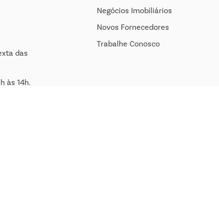
Negócios Imobiliários
Novos Fornecedores
Trabalhe Conosco
exta das
h às 14h.
om.br