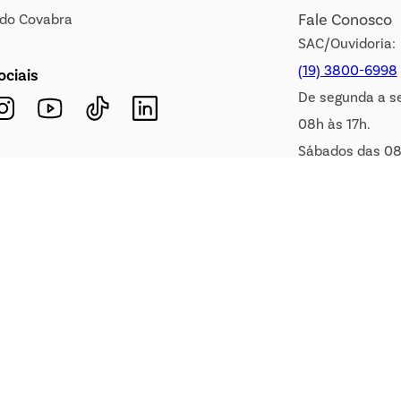
Fale Conosco
s do Covabra
SAC/Ouvidoria:
(19) 3800-6998
ociais
De segunda a s
08h às 17h.
Sábados das 08
WhatsApp:
(19) 99900-3133
E-mail:
sac@covabra.c