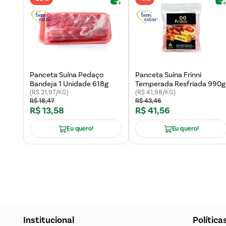
Panceta Suína Pedaço
Panceta Suína Frinni
Bandeja 1 Unidade 618g
Temperada Resfriada 990g
(R$ 21,97/KG)
(R$ 41,98/KG)
R$
18
,
47
R$
43
,
46
R$
13
,
58
R$
41
,
56
Eu quero!
Eu quero!
Institucional
Política