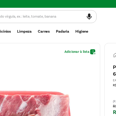
Valor mínimo de compra $30
icínios
Limpeza
Carnes
Padaria
Higiene
P
6
E
R$
(R
R