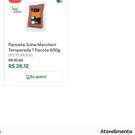
Panceta Suína Marchiori
Temperada 1 Pacote 650g
(R$ 37,49/KG)
R$
31
,
42
R$
28
,
12
Eu quero!
s
Atendimento