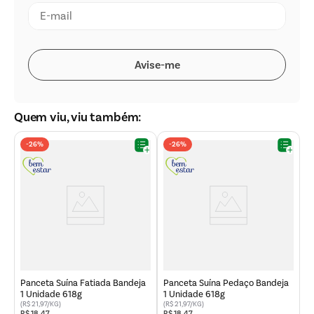
Quem viu, viu também:
-
26%
-
26%
da
P
R
Panceta Suína Fatiada Bandeja
Panceta Suína Pedaço Bandeja
1 Unidade 618g
1 Unidade 618g
(R$ 21,97/KG)
(R$ 21,97/KG)
(R
R$
18
,
47
R$
18
,
47
R