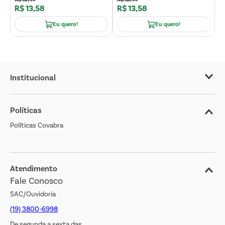
R$
13
,
58
R$
13
,
58
R
Eu quero!
Eu quero!
Institucional
Sobre o Covabra
Políticas
Nossas Lojas
Políticas Covabra
Cliente Bem Estar
Blog
Jornal de Ofertas
Atendimento
Fale Conosco
Transparência Salarial
SAC/Ouvidoria
(19) 3800-6998
De segunda a sexta das