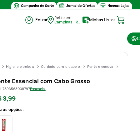
 compra $30
Campanha de Sorte
Jornal de Ofertas
Nossas Lojas
Retire em:
Entrar
Minhas Listas
Campinas - Retirada (10)
C
Higiene e beleza
Cuidado com o cabelo
Pente e escova
Pente
Essencial
nte Essencial com Cabo Grosso
com
N
:
7893563008797
Essencial
Cabo
$
3
,
99
Grosso