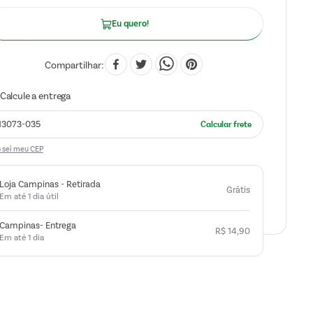
Eu quero!
Compartilhar
 sei meu CEP
Loja Campinas - Retirada
Grátis
Em até 1 dia útil
Campinas- Entrega
R$
14
,
90
Em até 1 dia