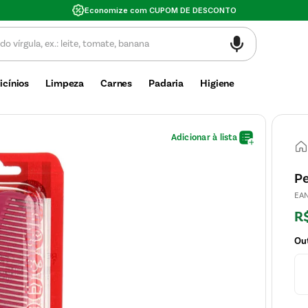
Valor mínimo de
icínios
Limpeza
Carnes
Padaria
Higiene
Pe
EA
R