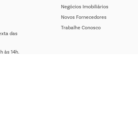
Negócios Imobiliários
Novos Fornecedores
Trabalhe Conosco
exta das
h às 14h.
om.br