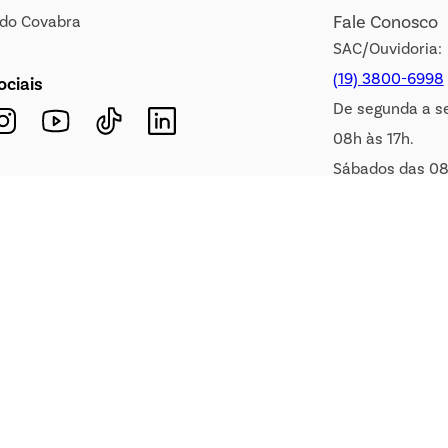
Fale Conosco
s do Covabra
SAC/Ouvidoria:
(19) 3800-6998
ociais
De segunda a s
08h às 17h.
Sábados das 08
WhatsApp:
(19) 99900-3133
E-mail:
sac@covabra.c