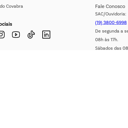
Fale Conosco
s do Covabra
SAC/Ouvidoria:
(19) 3800-6998
ociais
De segunda a s
08h às 17h.
Sábados das 08
WhatsApp:
(19) 99900-3133
E-mail:
sac@covabra.c