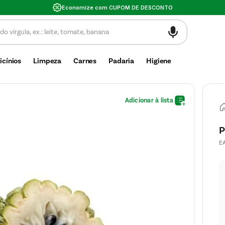
DESCONTO
icínios
Limpeza
Carnes
Padaria
Higiene
P
E