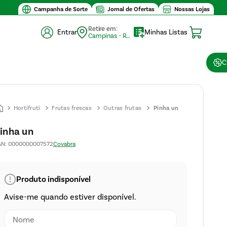
Valor mínimo de compra $30
Campanha de Sorte
Jornal de Ofertas
Nossas Lojas
Retire em:
Entrar
Minhas Listas
Campinas - Retirada (10)
C
Hortifruti
Frutas frescas
Outras frutas
Pinha un
inha un
AN
:
0000000007572
Covabra