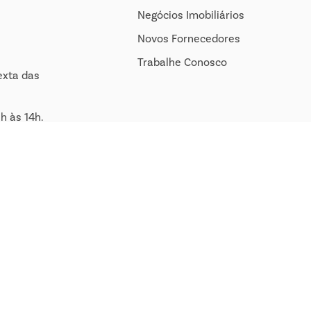
Negócios Imobiliários
Novos Fornecedores
Trabalhe Conosco
exta das
h às 14h.
om.br