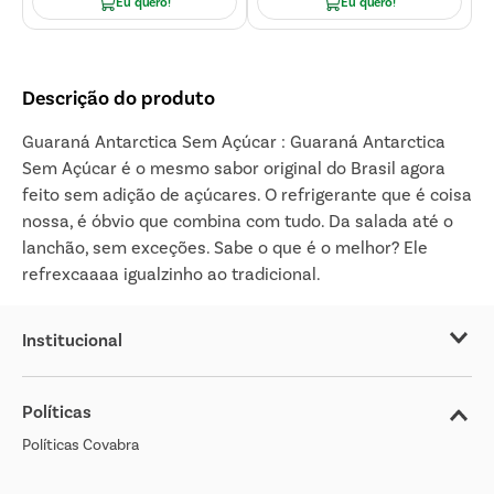
Eu quero!
Eu quero!
Descrição do produto
Guaraná Antarctica Sem Açúcar : Guaraná Antarctica
Sem Açúcar é o mesmo sabor original do Brasil agora
feito sem adição de açúcares. O refrigerante que é coisa
nossa, é óbvio que combina com tudo. Da salada até o
lanchão, sem exceções. Sabe o que é o melhor? Ele
refrexcaaaa igualzinho ao tradicional.
Institucional
Sobre o Covabra
Políticas
Nossas Lojas
Políticas Covabra
Cliente Bem Estar
Blog