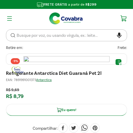
FRETE GRÁTIS
a partir de
R$299
Retire em:
Frete:
-
9%
Refrigerante Antarctica Diet Guaraná Pet 2l
EAN
:
7891991001373
Antarctica
R$
9
,
69
R$
8
,
79
Eu quero!
Compartilhar