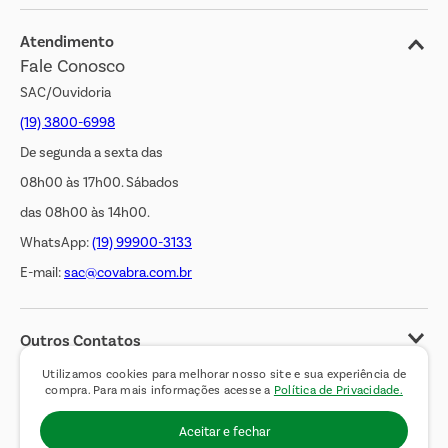
Jornal de Ofertas
Atendimento
Fale Conosco
Transparência Salarial
SAC/Ouvidoria
(19) 3800-6998
De segunda a sexta das
08h00 às 17h00. Sábados
das 08h00 às 14h00.
WhatsApp:
(19) 99900-3133
E-mail:
sac@covabra.com.br
Outros Contatos
Negócios Imobiliários
Utilizamos cookies para melhorar nosso site e sua experiência de
compra. Para mais informações acesse a
Política de Privacidade.
Novos Fornecedores
Aceitar e fechar
Trabalhe Conosco