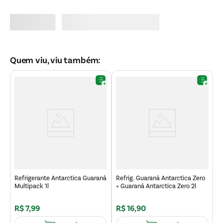
Quem viu, viu também:
R
L
Refrigerante Antarctica Guaraná
Refrig. Guaraná Antarctica Zero
Multipack 1l
+ Guaraná Antarctica Zero 2l
R$
7
,
99
R$
16
,
90
R