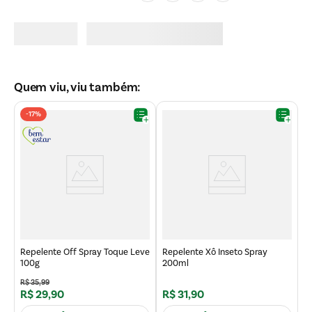
Quem viu, viu também:
-
17%
R
2
Repelente Off Spray Toque Leve
Repelente Xô Inseto Spray
100g
200ml
R$
35
,
99
R$
29
,
90
R$
31
,
90
R