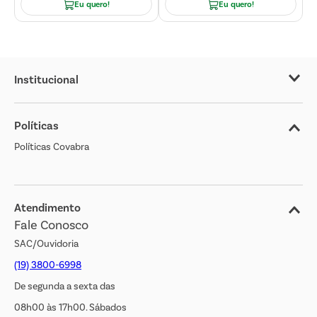
Eu quero!
Eu quero!
Institucional
Sobre o Covabra
Políticas
Nossas Lojas
Políticas Covabra
Cliente Bem Estar
Blog
Jornal de Ofertas
Atendimento
Fale Conosco
Transparência Salarial
SAC/Ouvidoria
(19) 3800-6998
De segunda a sexta das
08h00 às 17h00. Sábados