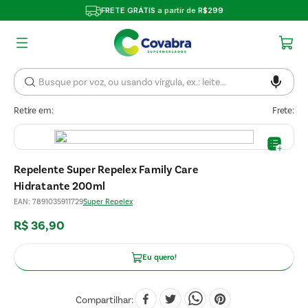
FRETE GRÁTIS
a partir de
R$299
Retire em:
Frete:
Repelente Super Repelex Family Care
Hidratante 200ml
EAN
:
7891035911729
Super Repelex
R$
36
,
90
Eu quero!
Compartilhar