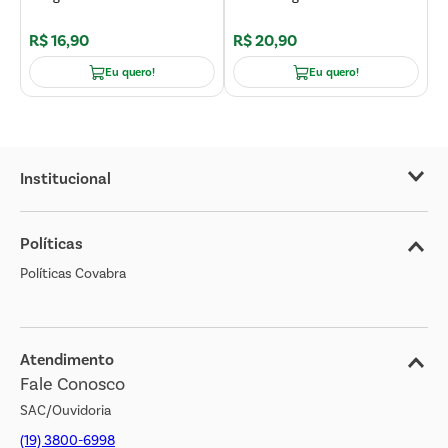
R$
16
,
90
R$
20
,
90
R
Eu quero!
Eu quero!
Institucional
Sobre o Covabra
Políticas
Nossas Lojas
Políticas Covabra
Cliente Bem Estar
Blog
Jornal de Ofertas
Atendimento
Fale Conosco
Transparência Salarial
SAC/Ouvidoria
(19) 3800-6998