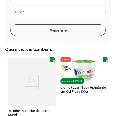
Quem viu, viu também:
-
25%
c/cupom:
R$
26
,
32
Creme Facial Nivea Hidratante
C
em Gel Fresh 100g
P
Desodorante Leite de Rosas
100ml