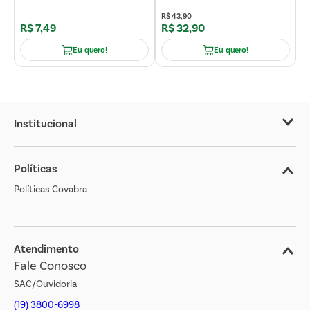
R$
43
,
90
R$
7
,
49
R$
32
,
90
R
Eu quero!
Eu quero!
Institucional
Sobre o Covabra
Políticas
Nossas Lojas
Políticas Covabra
Cliente Bem Estar
Blog
Jornal de Ofertas
Atendimento
Fale Conosco
Transparência Salarial
SAC/Ouvidoria
(19) 3800-6998