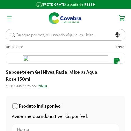
FRETE GRÁTIS
a partir de
R$299
Retire em:
Frete:
Sabonete em Gel Nivea Facial Micelar Aqua
Rose 150ml
EAN
:
4005900602220
Nivea