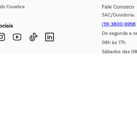
Fale Conosco
s do Covabra
SAC/Ouvidoria:
(19) 3800-6998
ociais
De segunda a s
08h às 17h.
Sábados das 08
WhatsApp:
(19) 99900-3133
E-mail:
sac@covabra.c