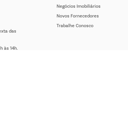
Negócios Imobiliários
Novos Fornecedores
Trabalhe Conosco
exta das
h às 14h.
om.br