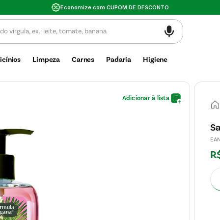
icínios
Limpeza
Carnes
Padaria
Higiene
Sa
EA
R