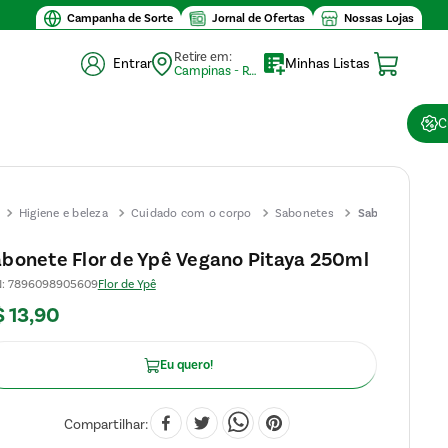
Valor mínimo de compra $30
Campanha de Sorte
Jornal de Ofertas
Nossas Lojas
Retire em:
Entrar
Minhas Listas
Campinas - Retirada (10)
C
Higiene e beleza
Cuidado com o corpo
Sabonetes
Sabonete
Flor de
bonete Flor de Ypê Vegano Pitaya 250ml
Ypê
N
:
7896098905609
Flor de Ypê
Vegano
$
13
,
90
Pitaya
250ml
Eu quero!
Compartilhar