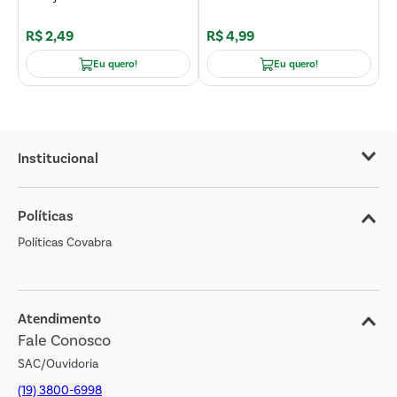
R
R$
2
,
49
R$
4
,
99
R
Eu quero!
Eu quero!
Institucional
Sobre o Covabra
Políticas
Nossas Lojas
Políticas Covabra
Cliente Bem Estar
Blog
Jornal de Ofertas
Atendimento
Fale Conosco
Transparência Salarial
SAC/Ouvidoria
(19) 3800-6998