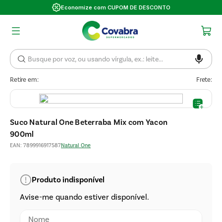
Economize com CUPOM DE DESCONTO
Retire em:
Frete:
Suco Natural One Beterraba Mix com Yacon
900ml
EAN
:
7899916917587
Natural One