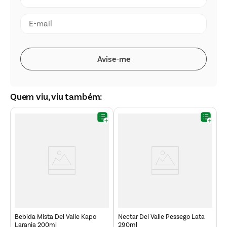
Quem viu, viu também:
B
Bebida Mista Del Valle Kapo
Nectar Del Valle Pessego Lata
Laranja 200ml
290ml