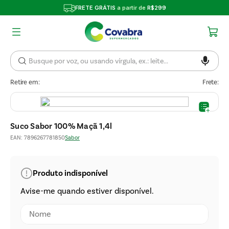
FRETE GRÁTIS
a partir de
R$299
Retire em:
Frete:
Suco Sabor 100% Maçã 1,4l
EAN
:
7896267781850
Sabor