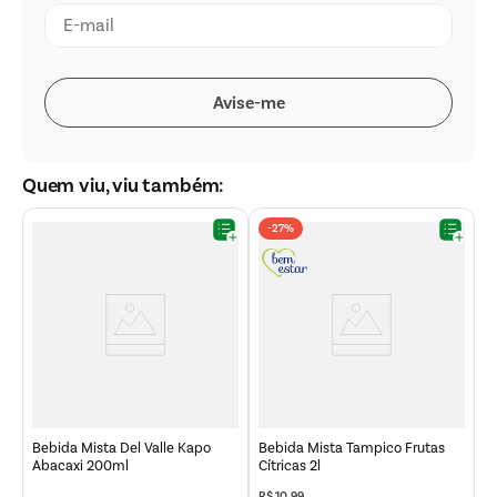
Quem viu, viu também:
-
27%
B
2
Bebida Mista Del Valle Kapo
Bebida Mista Tampico Frutas
Abacaxi 200ml
Cítricas 2l
R$
10
,
99
R