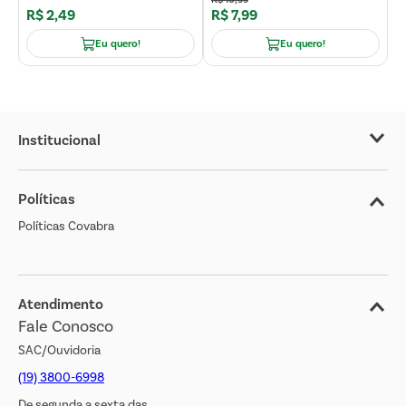
R$
2
,
49
R$
7
,
99
R
Eu quero!
Eu quero!
Institucional
Sobre o Covabra
Políticas
Nossas Lojas
Políticas Covabra
Cliente Bem Estar
Blog
Jornal de Ofertas
Atendimento
Fale Conosco
Transparência Salarial
SAC/Ouvidoria
(19) 3800-6998
De segunda a sexta das