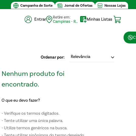
Campanha de Sorte
Jornal de Ofertas
Nossas Lojas
Retire em:
Entrar
Minhas Listas
Campinas - Retirada (10)
C
Relevância
O que eu devo fazer?
Verifique os termos digitados.
Tente utilizar uma única palavra.
Utilize termos genéricos na busca.
Tente utilizar sinônimos do termo desejado.