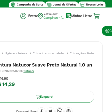
Campanha de Sorte
Jornal de Ofertas
Nossas Lojas
Retire em:
Entrar
Minhas Listas
Campinas - Retirada (10)
C
Higiene e beleza
Cuidado com o cabelo
Coloração e tinturas
Tintu
Natu
ntura Natucor Suave Preto Natural 1.0 un
Suav
N
:
7896013502937
Natucor
Preto
Natur
16
,
90
$
14
,
29
1.0 u
Eu quero!
Compartilhar