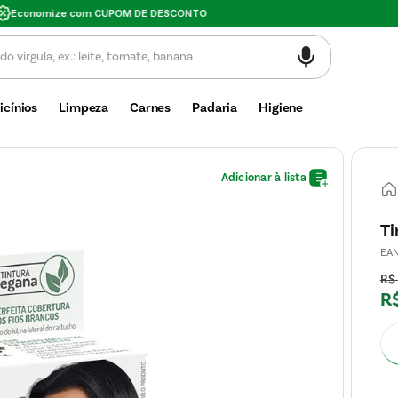
Valor mínimo de compra $30
icínios
Limpeza
Carnes
Padaria
Higiene
Ti
EA
R$
R