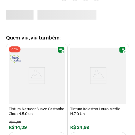
Quem viu, viu também:
-
15%
Ti
C
Tintura Natucor Suave Castanho
Tintura Koleston Louro Medio
Claro N.5.0 un
N.7.0 Un
R$
16
,
90
R
R$
14
,
29
R$
34
,
99
R