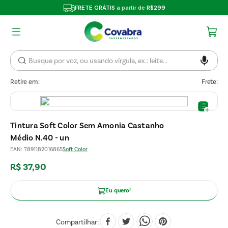
FRETE GRÁTIS
a partir de
R$299
Retire em:
Frete:
Tintura Soft Color Sem Amonia Castanho
Médio N.40 - un
EAN
:
7891182016865
Soft Color
R$
37
,
90
Eu quero!
Compartilhar