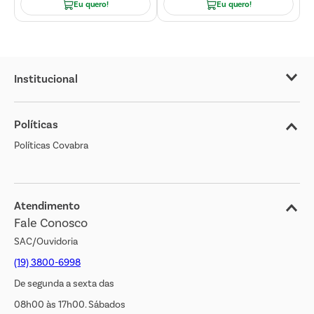
Eu quero!
Eu quero!
Institucional
Sobre o Covabra
Políticas
Nossas Lojas
Políticas Covabra
Cliente Bem Estar
Blog
Jornal de Ofertas
Atendimento
Fale Conosco
Transparência Salarial
SAC/Ouvidoria
(19) 3800-6998
De segunda a sexta das
08h00 às 17h00. Sábados