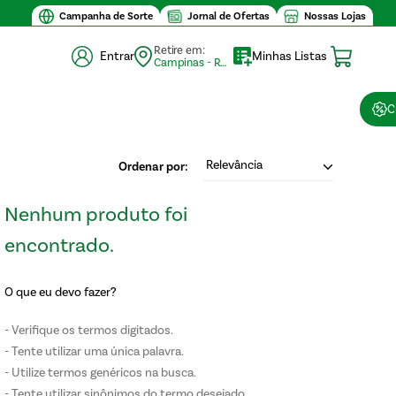
Campanha de Sorte
Jornal de Ofertas
Nossas Lojas
Retire em:
Entrar
Minhas Listas
Campinas - Retirada (10)
C
Relevância
O que eu devo fazer?
Verifique os termos digitados.
Tente utilizar uma única palavra.
Utilize termos genéricos na busca.
Tente utilizar sinônimos do termo desejado.