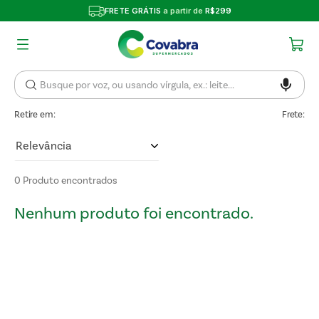
FRETE GRÁTIS
a partir de
R$299
Retire em:
Frete:
Relevância
0
Produto