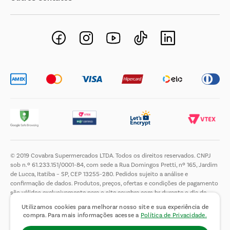
Negócios Imobiliários
Novos Fornecedores
Trabalhe Conosco
© 2019 Covabra Supermercados LTDA. Todos os direitos reservados. CNPJ
sob n.º 61.233.151/0001-84, com sede a Rua Domingos Pretti, nº 165, Jardim
de Lucca, Itatiba – SP, CEP 13255-280. Pedidos sujeito a análise e
confirmação de dados. Produtos, preços, ofertas e condições de pagamento
são válidos exclusivamente para o site covabra.com.br durante o dia de
hoje, podendo sofrer alterações sem aviso prévio. Nos reservamos ao direito
Utilizamos cookies para melhorar nosso site e sua experiência de
de limitar a quantidade máxima de produtos por compra por cliente. Não
compra. Para mais informações acesse a
Política de Privacidade.
vendemos no atacado. Fotos meramente ilustrativas.É proibida a venda e a
entrega de bebidas alcoólicas a menores de 18 (dezoito) anos, conforme Lei