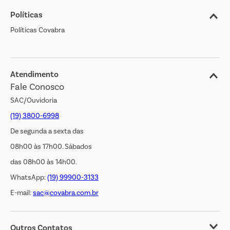
Políticas
Nossas Lojas
Políticas Covabra
Cliente Bem Estar
Blog
Jornal de Ofertas
Atendimento
Fale Conosco
Transparência Salarial
SAC/Ouvidoria
(19) 3800-6998
De segunda a sexta das
08h00 às 17h00. Sábados
das 08h00 às 14h00.
WhatsApp:
(19) 99900-3133
E-mail:
sac@covabra.com.br
Outros Contatos