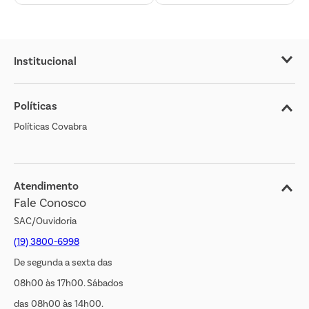
Institucional
Sobre o Covabra
Políticas
Nossas Lojas
Políticas Covabra
Cliente Bem Estar
Blog
Jornal de Ofertas
Atendimento
Fale Conosco
Transparência Salarial
SAC/Ouvidoria
(19) 3800-6998
De segunda a sexta das
08h00 às 17h00. Sábados
das 08h00 às 14h00.