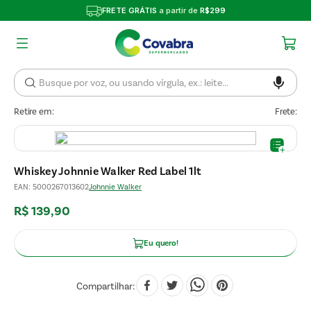
FRETE GRÁTIS
a partir de
R$299
Retire em:
Frete:
Whiskey Johnnie Walker Red Label 1lt
EAN
:
5000267013602
Johnnie Walker
R$
139
,
90
Eu quero!
Compartilhar