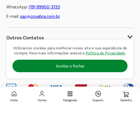
WhatsApp:
(19) 99900-3133
E-mail:
sac@covabra.com.br
Outros Contatos
Negócios Imobiliários
Utilizamos cookies para melhorar nosso site e sua experiência de
compra. Para mais informações acesse a
Política de Privacidade.
Novos Fornecedores
Aceitar e fechar
Trabalhe Conosco
Inicio
Conta
Categorias
Cupons
© 2019 Covabra Supermercados LTDA. Todos os direitos reservados. CNPJ
sob n.º 61.233.151/0001-84, com sede a Rua Domingos Pretti, nº 165, Jardim