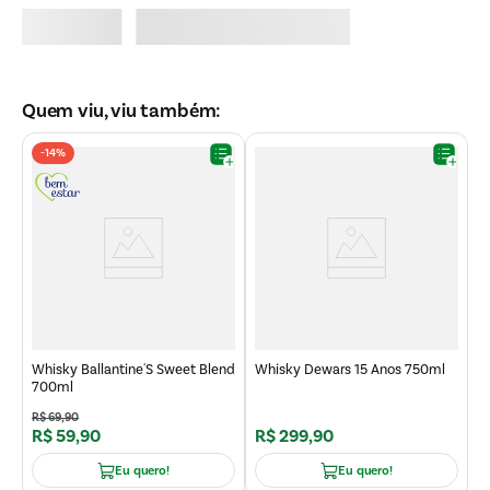
Quem viu, viu também:
-
14%
W
7
Whisky Ballantine'S Sweet Blend
Whisky Dewars 15 Anos 750ml
700ml
R$
69
,
90
R
R$
59
,
90
R$
299
,
90
R
Eu quero!
Eu quero!