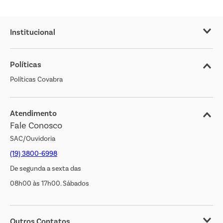
Institucional
Sobre o Covabra
Políticas
Nossas Lojas
Políticas Covabra
Cliente Bem Estar
Blog
Jornal de Ofertas
Atendimento
Fale Conosco
Transparência Salarial
SAC/Ouvidoria
(19) 3800-6998
De segunda a sexta das
08h00 às 17h00. Sábados
das 08h00 às 14h00.
WhatsApp:
(19) 99900-3133