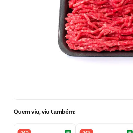
Quem viu, viu também:
24%
24%
-
-