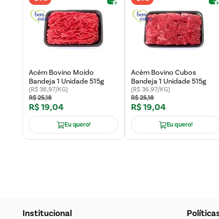
Acém Bovino Moído
Acém Bovino Cubos
Bandeja 1 Unidade 515g
Bandeja 1 Unidade 515g
(R$ 36,97/KG)
(R$ 36,97/KG)
R$
25
,
18
R$
25
,
18
R$
19
,
04
R$
19
,
04
Eu quero!
Eu quero!
Institucional
Política