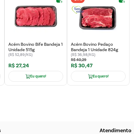
Acém Bovino Bife Bandeja 1
Acém Bovino Pedaço
Unidade 515g
Bandeja 1 Unidade 824g
(R$ 52,89/KG)
(R$ 36,98/KG)
R$
40
,
29
R$
27
,
24
R$
30
,
47
Eu quero!
Eu quero!
s
Atendimento