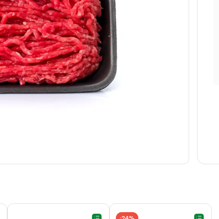
24%
-