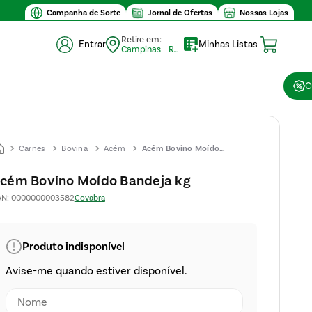
Campanha de Sorte
Jornal de Ofertas
Nossas Lojas
Retire em:
Entrar
Minhas Listas
Campinas - Retirada (10)
C
Carnes
Bovina
Acém
Acém Bovino Moído
Bandeja kg
cém Bovino Moído Bandeja kg
AN
:
0000000003582
Covabra