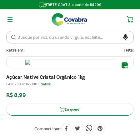
FRETE GRÁTIS
a partir de
R$299
Retire em:
Frete:
Açúcar Native Cristal Orgânico 1kg
EAN
:
7898206500010
Native
R$
8
,
99
Eu quero!
Compartilhar