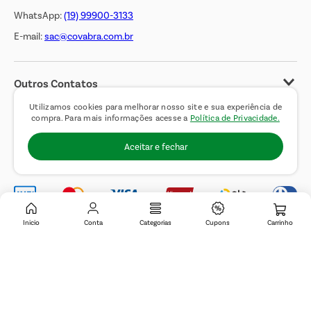
WhatsApp:
(19) 99900-3133
E-mail:
sac@covabra.com.br
Outros Contatos
Negócios Imobiliários
Utilizamos cookies para melhorar nosso site e sua experiência de
compra. Para mais informações acesse a
Política de Privacidade.
Novos Fornecedores
Aceitar e fechar
Trabalhe Conosco
Inicio
Conta
Categorias
Cupons
© 2019 Covabra Supermercados LTDA. Todos os direitos reservados. CNPJ
sob n.º 61.233.151/0001-84, com sede a Rua Domingos Pretti, nº 165, Jardim