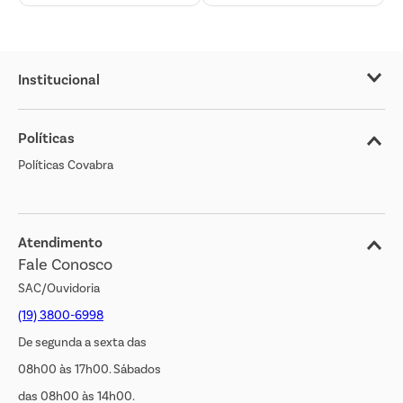
Institucional
Sobre o Covabra
Políticas
Nossas Lojas
Políticas Covabra
Cliente Bem Estar
Blog
Jornal de Ofertas
Atendimento
Fale Conosco
Transparência Salarial
SAC/Ouvidoria
(19) 3800-6998
De segunda a sexta das
08h00 às 17h00. Sábados
das 08h00 às 14h00.