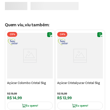
Quem viu, viu também:
-
25%
-
24%
A
Açúcar Colombo Cristal 5kg
Açúcar Cristalçucar Cristal 5kg
R$
19
,
99
R$
16
,
99
R
R$
14
,
99
R$
12
,
99
R
Eu quero!
Eu quero!