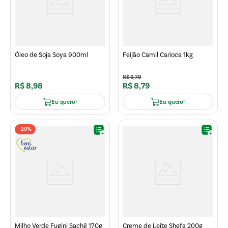
Óleo de Soja Soya 900ml
Feijão Camil Carioca 1kg
R$
9
,
79
R$
8
,
98
R$
8
,
79
Eu quero!
Eu quero!
-
20%
Milho Verde Fugini Sachê 170g
Creme de Leite Shefa 200g