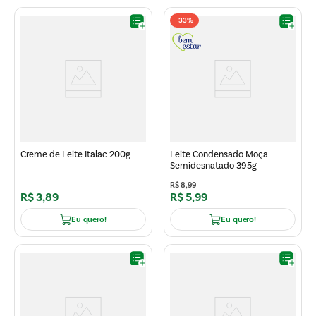
-
33%
Creme de Leite Italac 200g
Leite Condensado Moça
Semidesnatado 395g
R$
8
,
99
R$
3
,
89
R$
5
,
99
Eu quero!
Eu quero!