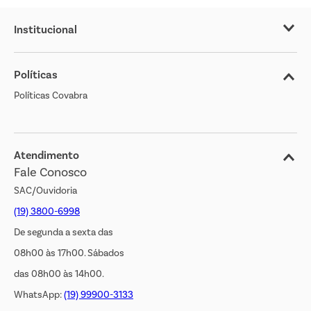
Institucional
Sobre o Covabra
Políticas
Nossas Lojas
Políticas Covabra
Cliente Bem Estar
Blog
Jornal de Ofertas
Atendimento
Fale Conosco
Transparência Salarial
SAC/Ouvidoria
(19) 3800-6998
De segunda a sexta das
08h00 às 17h00. Sábados
das 08h00 às 14h00.
WhatsApp:
(19) 99900-3133