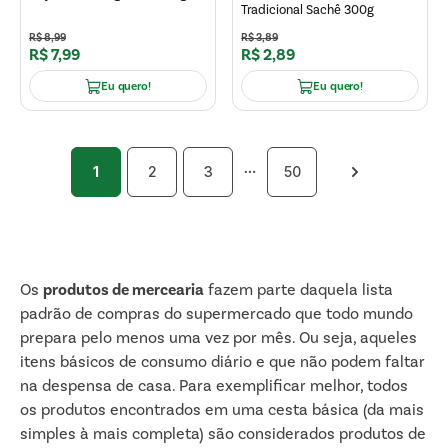
Tradicional Sachê 300g
R$
8
,
99
R$
3
,
89
R$
7
,
99
R$
2
,
89
Eu quero!
Eu quero!
1
2
3
50
Os
produtos de mercearia
fazem parte daquela lista
padrão de compras do supermercado que todo mundo
prepara pelo menos uma vez por mês. Ou seja, aqueles
itens básicos de consumo diário e que não podem faltar
na despensa de casa. Para exemplificar melhor, todos
os produtos encontrados em uma cesta básica (da mais
simples à mais completa) são considerados produtos de