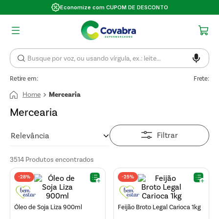
Economize com CUPOM DE DESCONTO
Retire em:
Frete:
Mercearia
Mercearia
Filtrar
Relevância
3514
Produtos
-
28%
-
25%
Óleo de Soja Liza 900ml
Feijão Broto Legal Carioca 1kg