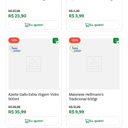
R$
37
,
99
R$
4
,
39
R$
23
,
90
R$
3
,
99
Eu quero!
Eu quero!
-
10%
-
23%
Azeite Gallo Extra Virgem Vidro
Maionese Hellmann's
500ml
Tradicional 600gr
R$
39
,
99
R$
12
,
99
R$
35
,
99
R$
9
,
99
Eu quero!
Eu quero!