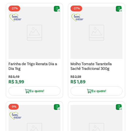
-
27%
-
27%
Farinha de Trigo Renata Dia a
Molho Tomate Tarantella
Dia 1kg
Sachê Tradicional 300g
R$
5
,
49
R$
2
,
59
R$
3
,
99
R$
1
,
89
Eu quero!
Eu quero!
-
9%