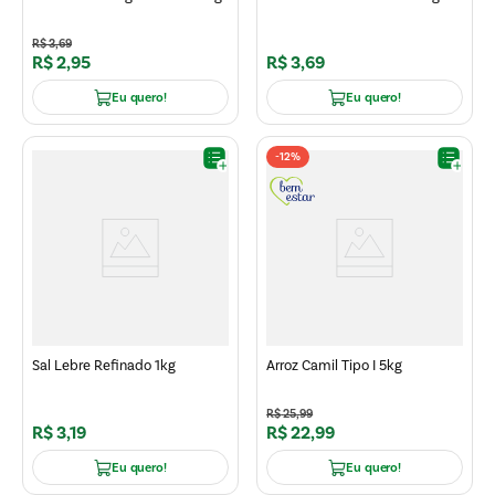
R$
3
,
69
R$
2
,
95
R$
3
,
69
Eu quero!
Eu quero!
-
12%
Sal Lebre Refinado 1kg
Arroz Camil Tipo I 5kg
R$
25
,
99
R$
3
,
19
R$
22
,
99
Eu quero!
Eu quero!