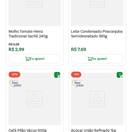
Molho Tomate Heinz
Leite Condensado Piracanjuba
Tradicional Sachê 240g
Semidesnatado 395g
R$
3
,
29
R$
2
,
99
R$
7
,
69
Eu quero!
Eu quero!
-
37%
-
9%
Café Pilão Vácuo 500g
Açúcar União Refinado 1kg