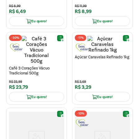
R$
8
,
99
R$
11
,
99
R$
6
,
49
R$
8
,
99
Eu quero!
Eu quero!
-
30%
-
11%
Açúcar Caravelas Refinado 1kg
Café 3 Corações Vácuo
Tradicional 500g
R$
33
,
99
R$
3
,
69
R$
23
,
79
R$
3
,
29
Eu quero!
Eu quero!
-
10%