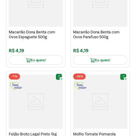
Macarrão Dona Benta com
Macarrão Dona Benta com
Ovos Espaguete 500g
Ovos Parafuso 500g
R$
4
,
19
R$
4
,
19
Eu quero!
Eu quero!
-
11%
-
26%
Feijão Broto Legal Preto 1kg
Molho Tomate Pomarola