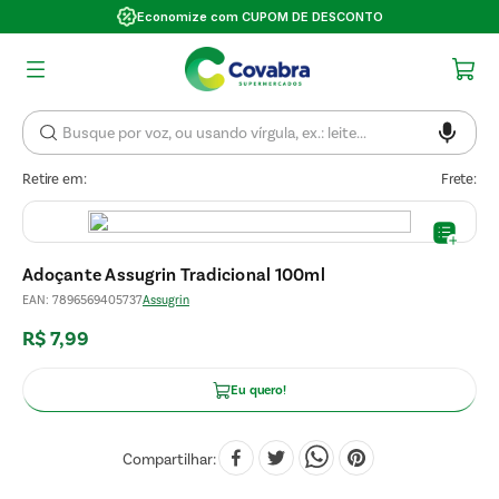
Economize com CUPOM DE DESCONTO
Retire em:
Frete:
Adoçante Assugrin Tradicional 100ml
EAN
:
7896569405737
Assugrin
R$
7
,
99
Eu quero!
Compartilhar