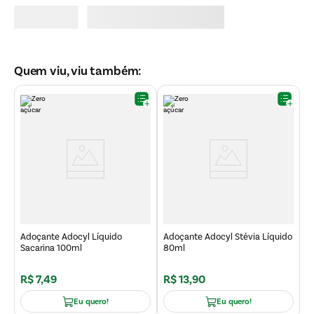
Quem viu, viu também:
A
L
Adoçante Adocyl Líquido
Adoçante Adocyl Stévia Líquido
Sacarina 100ml
80ml
R$
7
,
49
R$
13
,
90
R
Eu quero!
Eu quero!