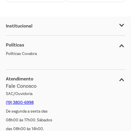
Institucional
Sobre o Covabra
Políticas
Nossas Lojas
Políticas Covabra
Cliente Bem Estar
Blog
Jornal de Ofertas
Atendimento
Fale Conosco
Transparência Salarial
SAC/Ouvidoria
(19) 3800-6998
De segunda a sexta das
08h00 às 17h00. Sábados
das 08h00 às 14h00.