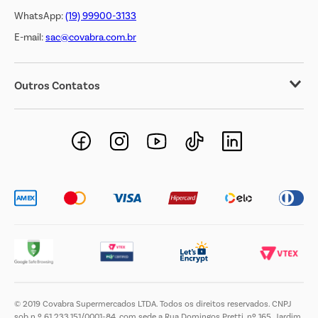
WhatsApp:
(19) 99900-3133
E-mail:
sac@covabra.com.br
Outros Contatos
Negócios Imobiliários
Novos Fornecedores
Trabalhe Conosco
© 2019 Covabra Supermercados LTDA. Todos os direitos reservados. CNPJ
sob n.º 61.233.151/0001-84, com sede a Rua Domingos Pretti, nº 165, Jardim