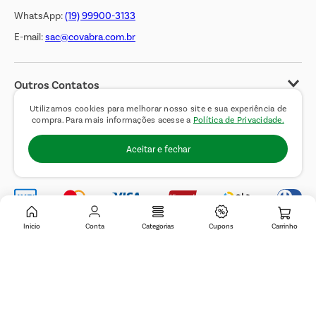
WhatsApp:
(19) 99900-3133
E-mail:
sac@covabra.com.br
Outros Contatos
Negócios Imobiliários
Utilizamos cookies para melhorar nosso site e sua experiência de
compra. Para mais informações acesse a
Política de Privacidade.
Novos Fornecedores
Aceitar e fechar
Trabalhe Conosco
Inicio
Conta
Categorias
Cupons
© 2019 Covabra Supermercados LTDA. Todos os direitos reservados. CNPJ
sob n.º 61.233.151/0001-84, com sede a Rua Domingos Pretti, nº 165, Jardim