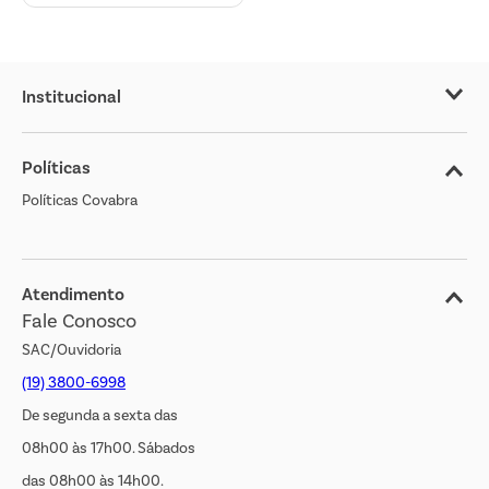
Institucional
Sobre o Covabra
Políticas
Nossas Lojas
Políticas Covabra
Cliente Bem Estar
Blog
Jornal de Ofertas
Atendimento
Fale Conosco
Transparência Salarial
SAC/Ouvidoria
(19) 3800-6998
De segunda a sexta das
08h00 às 17h00. Sábados
das 08h00 às 14h00.