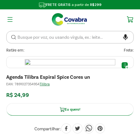
FRETE GRÁTIS
a partir de
R$299
Retire em:
Frete:
Agenda Tilibra Espiral Spice Cores un
EAN
:
7891027354954
Tilibra
R$
24
,
99
Eu quero!
Compartilhar