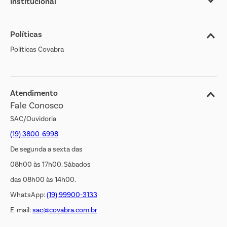
Institucional
Sobre o Covabra
Políticas
Nossas Lojas
Políticas Covabra
Cliente Bem Estar
Blog
Jornal de Ofertas
Atendimento
Fale Conosco
Transparência Salarial
SAC/Ouvidoria
(19) 3800-6998
De segunda a sexta das
08h00 às 17h00. Sábados
das 08h00 às 14h00.
WhatsApp:
(19) 99900-3133
E-mail:
sac@covabra.com.br