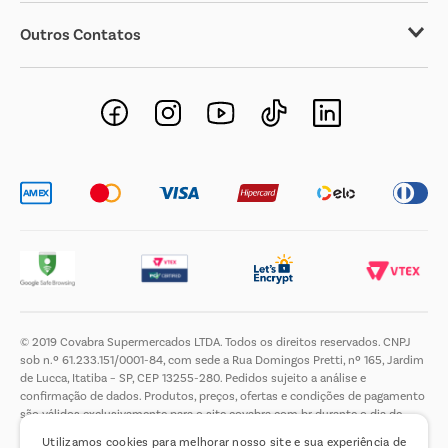
Outros Contatos
Negócios Imobiliários
Novos Fornecedores
Trabalhe Conosco
© 2019 Covabra Supermercados LTDA. Todos os direitos reservados. CNPJ
sob n.º 61.233.151/0001-84, com sede a Rua Domingos Pretti, nº 165, Jardim
de Lucca, Itatiba – SP, CEP 13255-280. Pedidos sujeito a análise e
confirmação de dados. Produtos, preços, ofertas e condições de pagamento
são válidos exclusivamente para o site covabra.com.br durante o dia de
hoje, podendo sofrer alterações sem aviso prévio. Nos reservamos ao direito
Utilizamos cookies para melhorar nosso site e sua experiência de