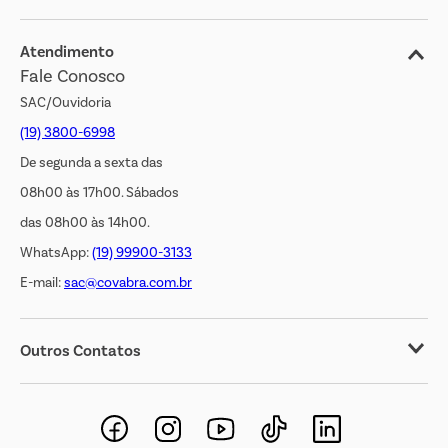
Blog
Jornal de Ofertas
Atendimento
Fale Conosco
Transparência Salarial
SAC/Ouvidoria
(19) 3800-6998
De segunda a sexta das
08h00 às 17h00. Sábados
das 08h00 às 14h00.
WhatsApp:
(19) 99900-3133
E-mail:
sac@covabra.com.br
Outros Contatos
Negócios Imobiliários
Novos Fornecedores