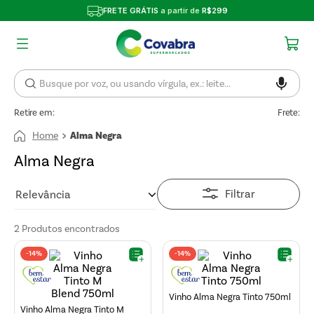
FRETE GRÁTIS
a partir de
R$299
Retire em:
Frete:
Alma Negra
Alma Negra
Filtrar
Relevância
2
Produtos
-
14%
-
14%
Vinho Alma Negra Tinto 750ml
Vinho Alma Negra Tinto M