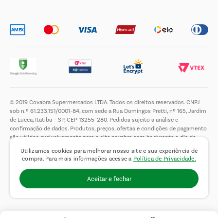
Trabalhe Conosco
© 2019 Covabra Supermercados LTDA. Todos os direitos reservados. CNPJ
sob n.º 61.233.151/0001-84, com sede a Rua Domingos Pretti, nº 165, Jardim
de Lucca, Itatiba – SP, CEP 13255-280. Pedidos sujeito a análise e
confirmação de dados. Produtos, preços, ofertas e condições de pagamento
são válidos exclusivamente para o site covabra.com.br durante o dia de
hoje, podendo sofrer alterações sem aviso prévio. Nos reservamos ao direito
Utilizamos cookies para melhorar nosso site e sua experiência de
de limitar a quantidade máxima de produtos por compra por cliente. Não
compra. Para mais informações acesse a
Política de Privacidade.
vendemos no atacado. Fotos meramente ilustrativas.É proibida a venda e a
entrega de bebidas alcoólicas a menores de 18 (dezoito) anos, conforme Lei
Aceitar e fechar
n.° 8069/90, art. 81, inciso II (Estatuto da Criança e do Adolescente).