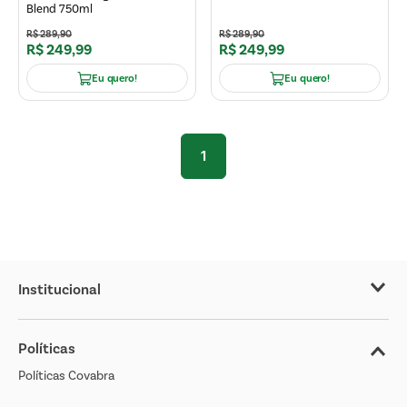
Blend 750ml
R$
289
,
90
R$
289
,
90
R$
249
,
99
R$
249
,
99
Eu quero!
Eu quero!
1
Institucional
Sobre o Covabra
Políticas
Nossas Lojas
Políticas Covabra
Cliente Bem Estar