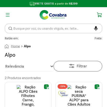
FRETE GRÁTIS
a partir de
R$299
Retire em:
Frete:
Alpo
Alpo
Filtrar
Relevância
2
Produtos
-
29%