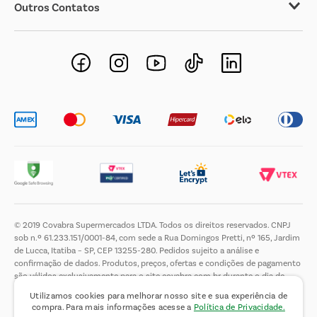
Outros Contatos
Negócios Imobiliários
Novos Fornecedores
Trabalhe Conosco
© 2019 Covabra Supermercados LTDA. Todos os direitos reservados. CNPJ
sob n.º 61.233.151/0001-84, com sede a Rua Domingos Pretti, nº 165, Jardim
de Lucca, Itatiba – SP, CEP 13255-280. Pedidos sujeito a análise e
confirmação de dados. Produtos, preços, ofertas e condições de pagamento
são válidos exclusivamente para o site covabra.com.br durante o dia de
hoje, podendo sofrer alterações sem aviso prévio. Nos reservamos ao direito
Utilizamos cookies para melhorar nosso site e sua experiência de
de limitar a quantidade máxima de produtos por compra por cliente. Não
compra. Para mais informações acesse a
Política de Privacidade.
vendemos no atacado. Fotos meramente ilustrativas.É proibida a venda e a