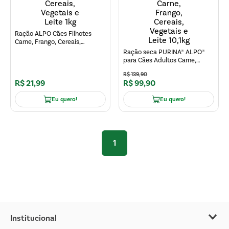
Ração ALPO Cães Filhotes
Carne, Frango, Cereais,
Vegetais e Leite 1kg
Ração seca PURINA® ALPO®
para Cães Adultos Carne,
Frango, Cereais, Vegetais e
R$
139
,
90
Leite 10,1kg
R$
21
,
99
R$
99
,
90
Eu quero!
Eu quero!
1
Institucional