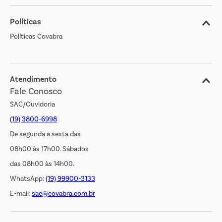
Sobre o Covabra
Políticas
Nossas Lojas
Políticas Covabra
Cliente Bem Estar
Blog
Jornal de Ofertas
Atendimento
Fale Conosco
Transparência Salarial
SAC/Ouvidoria
(19) 3800-6998
De segunda a sexta das
08h00 às 17h00. Sábados
das 08h00 às 14h00.
WhatsApp:
(19) 99900-3133
E-mail:
sac@covabra.com.br