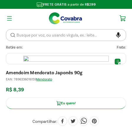
FRETE GRÁTIS
a partir de
R$299
Retire em:
Frete:
Amendoim Mendorato Japonês 90g
EAN
:
7896336016159
Mendorato
R$
8
,
39
Eu quero!
Compartilhar