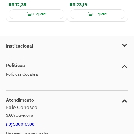
R$
12
,
39
R$
23
,
19
R
Eu quero!
Eu quero!
Institucional
Sobre o Covabra
Políticas
Nossas Lojas
Políticas Covabra
Cliente Bem Estar
Blog
Jornal de Ofertas
Atendimento
Fale Conosco
Transparência Salarial
SAC/Ouvidoria
(19) 3800-6998
De segunda a sexta das