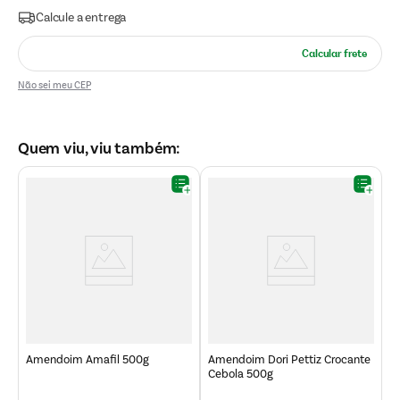
Não sei meu CEP
Quem viu, viu também:
A
C
Amendoim Amafil 500g
Amendoim Dori Pettiz Crocante
Cebola 500g