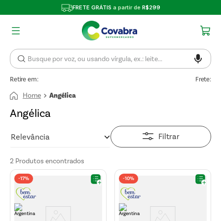
FRETE GRÁTIS
a partir de
R$299
Retire em:
Frete:
Angélica
Angélica
Filtrar
Relevância
2
Produtos
-
17%
-
10%