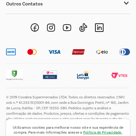
Outros Contatos
Negócios Imobiliários
Novos Fornecedores
Trabalhe Conosco
© 2019 Covabra Supermercados LTDA. Todos os direitos reservados. CNPJ
sob n.º 61.233.151/0001-84, com sede a Rua Domingos Pretti, nº 165, Jardim
de Lucca, Itatiba – SP, CEP 13255-280. Pedidos sujeito a análise e
confirmação de dados. Produtos, preços, ofertas e condições de pagamento
são válidos exclusivamente para o site covabra.com.br durante o dia de
hoje, podendo sofrer alterações sem aviso prévio. Nos reservamos ao direito
Utilizamos cookies para melhorar nosso site e sua experiência de
de limitar a quantidade máxima de produtos por compra por cliente. Não
compra. Para mais informações acesse a
Política de Privacidade.
vendemos no atacado. Fotos meramente ilustrativas.É proibida a venda e a