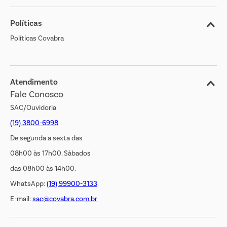
Sobre o Covabra
Políticas
Nossas Lojas
Políticas Covabra
Cliente Bem Estar
Blog
Jornal de Ofertas
Atendimento
Fale Conosco
Transparência Salarial
SAC/Ouvidoria
(19) 3800-6998
De segunda a sexta das
08h00 às 17h00. Sábados
das 08h00 às 14h00.
WhatsApp:
(19) 99900-3133
E-mail:
sac@covabra.com.br