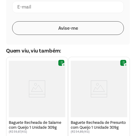
Quem viu, viu também:
B
U
Baguete Recheada de Salame
Baguete Recheada de Presunto
com Queijo 1 Unidade 309g
com Queijo 1 Unidade 309g
(R$ 59,87/KG)
(R$ 54,89/KG)
(R