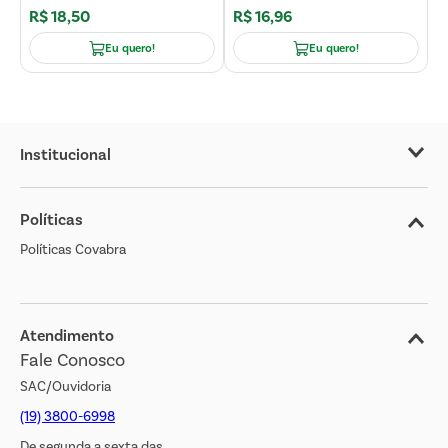
R$
18
,
50
R$
16
,
96
R
Eu quero!
Eu quero!
Institucional
Sobre o Covabra
Políticas
Nossas Lojas
Políticas Covabra
Cliente Bem Estar
Blog
Jornal de Ofertas
Atendimento
Fale Conosco
Transparência Salarial
SAC/Ouvidoria
(19) 3800-6998
De segunda a sexta das