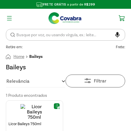
FRETE GRÁTIS
a partir de
R$299
Retire em:
Frete:
Baileys
Baileys
Filtrar
Relevância
1
Produto
Licor Baileys 750ml