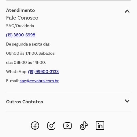
Jornal de Ofertas
Atendimento
Fale Conosco
Transparência Salarial
SAC/Ouvidoria
(19) 3800-6998
De segunda a sexta das
08h00 às 17h00. Sábados
das 08h00 às 14h00.
WhatsApp:
(19) 99900-3133
E-mail:
sac@covabra.com.br
Outros Contatos
Negócios Imobiliários
Novos Fornecedores
Trabalhe Conosco