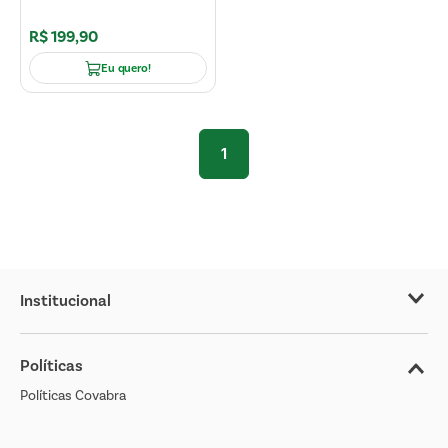
R$
199
,
90
Eu quero!
1
Institucional
Sobre o Covabra
Políticas
Nossas Lojas
Políticas Covabra
Cliente Bem Estar
Blog