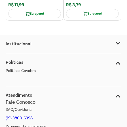
R$
11
,
99
R$
3
,
79
R
Eu quero!
Eu quero!
Institucional
Sobre o Covabra
Políticas
Nossas Lojas
Políticas Covabra
Cliente Bem Estar
Blog
Jornal de Ofertas
Atendimento
Fale Conosco
Transparência Salarial
SAC/Ouvidoria
(19) 3800-6998
De segunda a sexta das