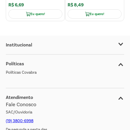
R$
6
,
69
R$
8
,
49
R
Eu quero!
Eu quero!
Institucional
Sobre o Covabra
Políticas
Nossas Lojas
Políticas Covabra
Cliente Bem Estar
Blog
Jornal de Ofertas
Atendimento
Fale Conosco
Transparência Salarial
SAC/Ouvidoria
(19) 3800-6998
De segunda a sexta das