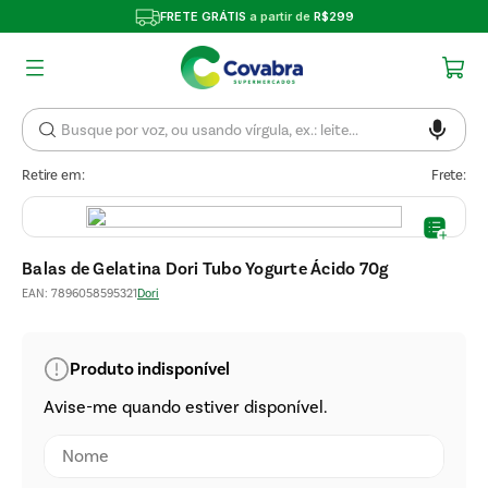
FRETE GRÁTIS
a partir de
R$299
Retire em:
Frete:
Balas de Gelatina Dori Tubo Yogurte Ácido 70g
EAN
:
7896058595321
Dori