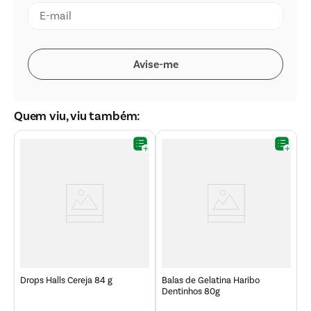
Quem viu, viu também:
P
F
Drops Halls Cereja 84 g
Balas de Gelatina Haribo
Dentinhos 80g