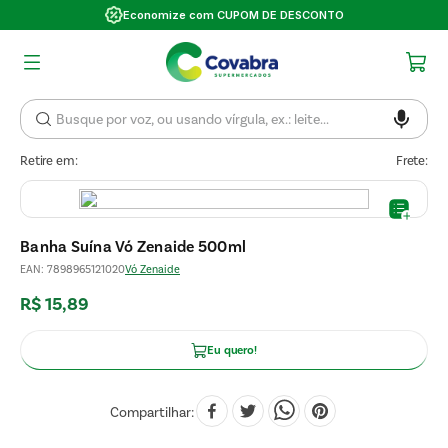
Economize com CUPOM DE DESCONTO
Retire em:
Frete:
Banha Suína Vó Zenaide 500ml
EAN
:
7898965121020
Vó Zenaide
R$
15
,
89
Eu quero!
Compartilhar