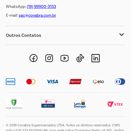
WhatsApp:
(19) 99900-3133
E-mail:
sac@covabra.com.br
Outros Contatos
Negócios Imobiliários
Novos Fornecedores
Trabalhe Conosco
© 2019 Covabra Supermercados LTDA. Todos os direitos reservados. CNPJ
sob n.º 61.233.151/0001-84, com sede a Rua Domingos Pretti, nº 165, Jardim