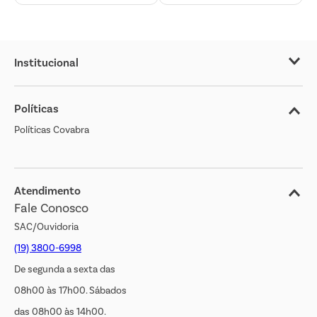
Institucional
Sobre o Covabra
Políticas
Nossas Lojas
Políticas Covabra
Cliente Bem Estar
Blog
Jornal de Ofertas
Atendimento
Fale Conosco
Transparência Salarial
SAC/Ouvidoria
(19) 3800-6998
De segunda a sexta das
08h00 às 17h00. Sábados
das 08h00 às 14h00.