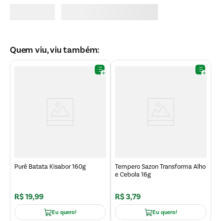
Quem viu, viu também:
C
p
Purê Batata Kisabor 160g
Tempero Sazon Transforma Alho
e Cebola 16g
R$
19
,
99
R$
3
,
79
R
Eu quero!
Eu quero!