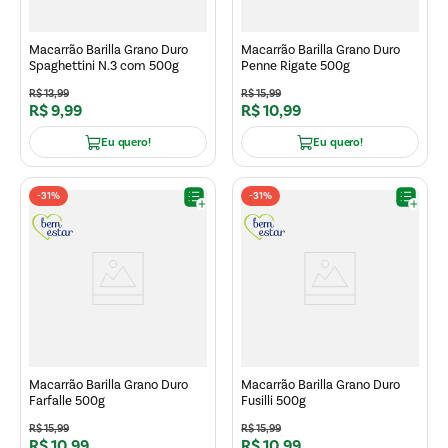
Macarrão Barilla Grano Duro
Macarrão Barilla Grano Duro
Spaghettini N.3 com 500g
Penne Rigate 500g
R$
13
,
99
R$
15
,
99
R$
9
,
99
R$
10
,
99
Eu quero!
Eu quero!
-
31%
-
31%
Macarrão Barilla Grano Duro
Macarrão Barilla Grano Duro
Farfalle 500g
Fusilli 500g
R$
15
,
99
R$
15
,
99
R$
10
,
99
R$
10
,
99