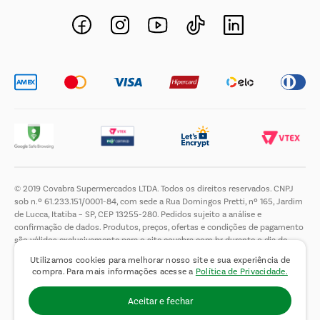
Novos Fornecedores
Trabalhe Conosco
© 2019 Covabra Supermercados LTDA. Todos os direitos reservados. CNPJ
sob n.º 61.233.151/0001-84, com sede a Rua Domingos Pretti, nº 165, Jardim
de Lucca, Itatiba – SP, CEP 13255-280. Pedidos sujeito a análise e
confirmação de dados. Produtos, preços, ofertas e condições de pagamento
são válidos exclusivamente para o site covabra.com.br durante o dia de
hoje, podendo sofrer alterações sem aviso prévio. Nos reservamos ao direito
Utilizamos cookies para melhorar nosso site e sua experiência de
de limitar a quantidade máxima de produtos por compra por cliente. Não
compra. Para mais informações acesse a
Política de Privacidade.
vendemos no atacado. Fotos meramente ilustrativas.É proibida a venda e a
entrega de bebidas alcoólicas a menores de 18 (dezoito) anos, conforme Lei
Aceitar e fechar
n.° 8069/90, art. 81, inciso II (Estatuto da Criança e do Adolescente).