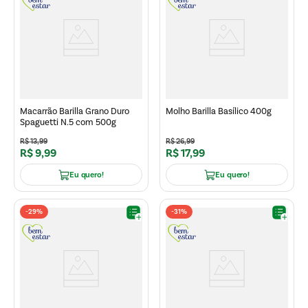
Macarrão Barilla Grano Duro
Molho Barilla Basílico 400g
Spaguetti N.5 com 500g
R$
13
,
99
R$
26
,
99
R$
9
,
99
R$
17
,
99
Eu quero!
Eu quero!
-
29%
-
31%