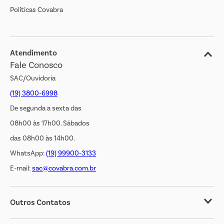
Políticas Covabra
Cliente Bem Estar
Blog
Jornal de Ofertas
Atendimento
Fale Conosco
Transparência Salarial
SAC/Ouvidoria
(19) 3800-6998
De segunda a sexta das
08h00 às 17h00. Sábados
das 08h00 às 14h00.
WhatsApp:
(19) 99900-3133
E-mail:
sac@covabra.com.br
Outros Contatos
Negócios Imobiliários