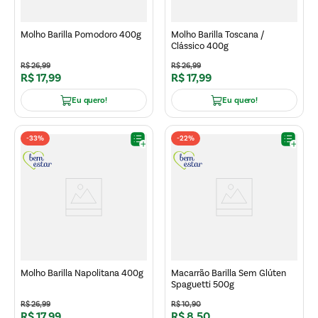
Molho Barilla Pomodoro 400g
Molho Barilla Toscana /
Clássico 400g
R$
26
,
99
R$
26
,
99
R$
17
,
99
R$
17
,
99
Eu quero!
Eu quero!
-
33%
-
22%
Molho Barilla Napolitana 400g
Macarrão Barilla Sem Glúten
Spaguetti 500g
R$
26
,
99
R$
10
,
90
R$
17
,
99
R$
8
,
50