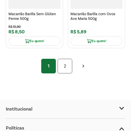
Macarrão Barilla Sem Glúten
Macarrão Barilla com Ovos
Penne 500g
Ave Maria 500g
R$
10
,
90
R$
8
,
50
R$
5
,
89
Eu quero!
Eu quero!
1
2
Institucional
Sobre o Covabra
Políticas
Nossas Lojas