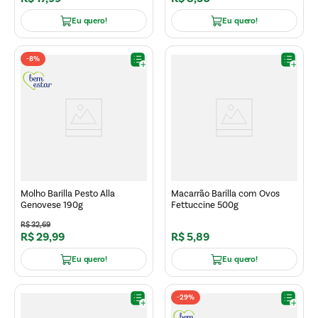
Eu quero!
Eu quero!
-
8%
Molho Barilla Pesto Alla
Macarrão Barilla com Ovos
Genovese 190g
Fettuccine 500g
R$
32
,
69
R$
29
,
99
R$
5
,
89
Eu quero!
Eu quero!
-
29%