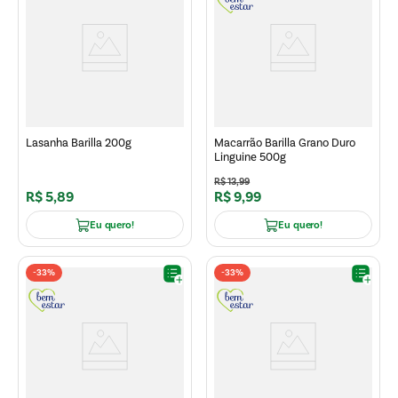
Lasanha Barilla 200g
Macarrão Barilla Grano Duro
Linguine 500g
R$
13
,
99
R$
5
,
89
R$
9
,
99
Eu quero!
Eu quero!
-
33%
-
33%