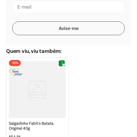
Quem viu, viu também:
-
13%
Salgadinho Fabit's Batata
Original 40g
R$
4
,
59