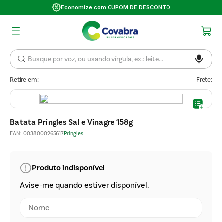
Economize com CUPOM DE DESCONTO
Retire em:
Frete:
Batata Pringles Sal e Vinagre 158g
EAN
:
0038000265617
Pringles