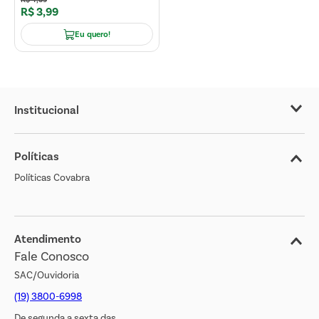
R$
3
,
99
Eu quero!
Institucional
Sobre o Covabra
Políticas
Nossas Lojas
Políticas Covabra
Cliente Bem Estar
Blog
Jornal de Ofertas
Atendimento
Fale Conosco
Transparência Salarial
SAC/Ouvidoria
(19) 3800-6998
De segunda a sexta das