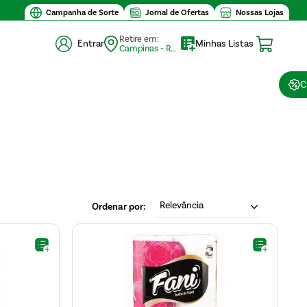
Campanha de Sorte
Jornal de Ofertas
Nossas Lojas
Retire em:
Entrar
Minhas Listas
Campinas - Retirada (10)
C
Relevância