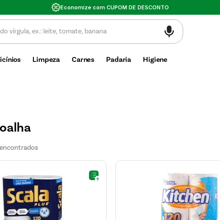
Valor mínimo de compra $30
icínios
Limpeza
Carnes
Padaria
Higiene
toalha