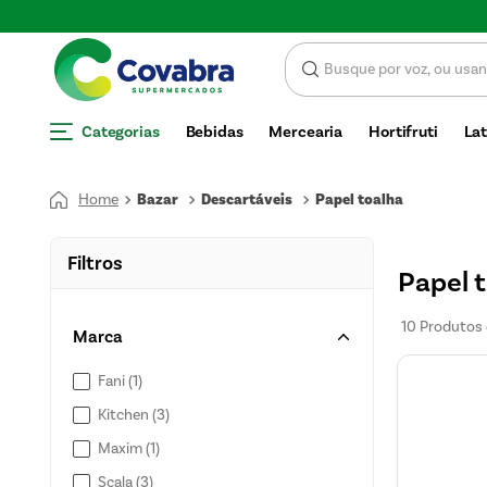
SCONTO
Categorias
Bebidas
Mercearia
Hortifruti
Lat
Bazar
Descartáveis
Papel toalha
Filtros
Papel 
10
Produtos
Marca
Fani
(
1
)
Kitchen
(
3
)
Maxim
(
1
)
Scala
(
3
)