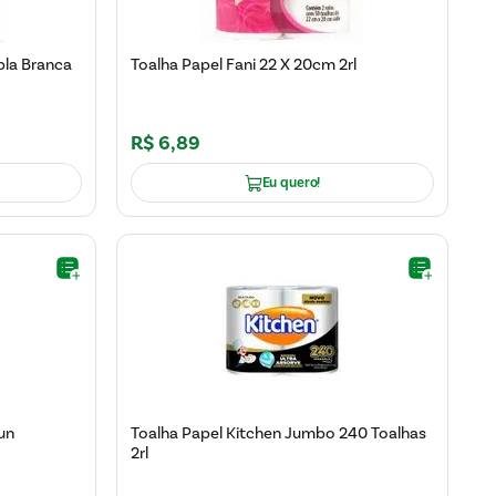
pla Branca
Toalha Papel Fani 22 X 20cm 2rl
R$
6
,
89
Eu quero!
un
Toalha Papel Kitchen Jumbo 240 Toalhas
2rl