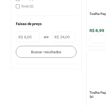
Snob
(
2
)
Toalha Pape
Faixas de preço
R$
8
,
99
R$
R$
Toalha Pa
3rl