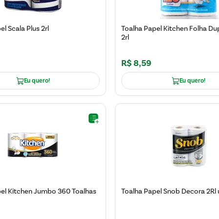
l Scala Plus 2rl
Toalha Papel Kitchen Folha Du
2rl
R$
8
,
59
Eu quero!
Eu quero!
pel Kitchen Jumbo 360 Toalhas
Toalha Papel Snob Decora 2Rl 