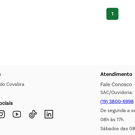
1
s
Atendimento
Fale Conosco
s do Covabra
SAC/Ouvidoria:
(19) 3800-6998
ociais
De segunda a s
08h às 17h.
Sábados das 08