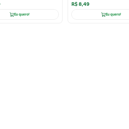
9
R$
8
,
49
Eu quero!
Eu quero!