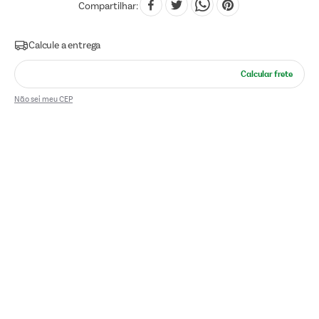
Compartilhar
Não sei meu CEP
Quem viu, viu também:
Biscoito Triunfo Wafer Morango
105g
R$
4
,
19