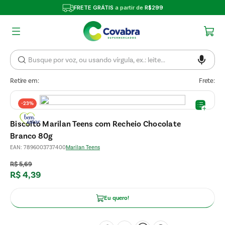
FRETE GRÁTIS
a partir de
R$299
Retire em:
Frete:
-
23%
Biscoito Marilan Teens com Recheio Chocolate
Branco 80g
EAN
:
7896003737400
Marilan Teens
R$
5
,
69
R$
4
,
39
Eu quero!