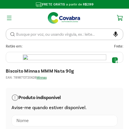
FRETE GRÁTIS
a partir de
R$299
Retire em:
Frete:
Biscoito Minnas MMM Nata 90g
EAN
:
7898713720628
Minnas