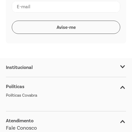
Institucional
Sobre o Covabra
Políticas
Nossas Lojas
Políticas Covabra
Cliente Bem Estar
Blog
Jornal de Ofertas
Atendimento
Fale Conosco
Transparência Salarial