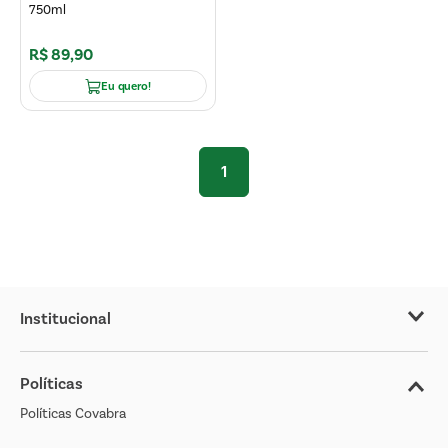
750ml
R$
89
,
90
Eu quero!
1
Institucional
Sobre o Covabra
Políticas
Nossas Lojas
Políticas Covabra
Cliente Bem Estar