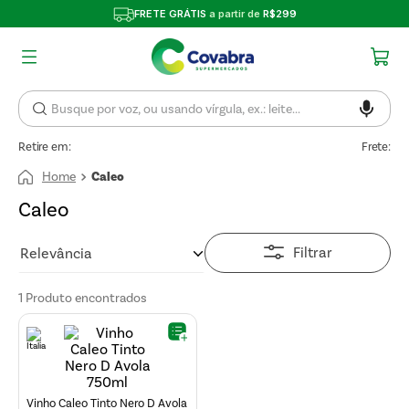
FRETE GRÁTIS
a partir de
R$299
Retire em:
Frete:
Caleo
Caleo
Filtrar
Relevância
1
Produto
Vinho Caleo Tinto Nero D Avola