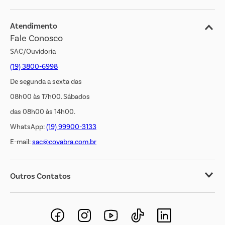
Blog
Jornal de Ofertas
Atendimento
Fale Conosco
Transparência Salarial
SAC/Ouvidoria
(19) 3800-6998
De segunda a sexta das
08h00 às 17h00. Sábados
das 08h00 às 14h00.
WhatsApp:
(19) 99900-3133
E-mail:
sac@covabra.com.br
Outros Contatos
Negócios Imobiliários
Novos Fornecedores