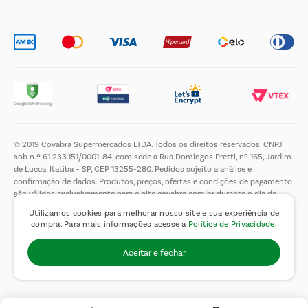
Trabalhe Conosco
© 2019 Covabra Supermercados LTDA. Todos os direitos reservados. CNPJ
sob n.º 61.233.151/0001-84, com sede a Rua Domingos Pretti, nº 165, Jardim
de Lucca, Itatiba – SP, CEP 13255-280. Pedidos sujeito a análise e
confirmação de dados. Produtos, preços, ofertas e condições de pagamento
são válidos exclusivamente para o site covabra.com.br durante o dia de
hoje, podendo sofrer alterações sem aviso prévio. Nos reservamos ao direito
Utilizamos cookies para melhorar nosso site e sua experiência de
de limitar a quantidade máxima de produtos por compra por cliente. Não
compra. Para mais informações acesse a
Política de Privacidade.
vendemos no atacado. Fotos meramente ilustrativas.É proibida a venda e a
entrega de bebidas alcoólicas a menores de 18 (dezoito) anos, conforme Lei
Aceitar e fechar
n.° 8069/90, art. 81, inciso II (Estatuto da Criança e do Adolescente).