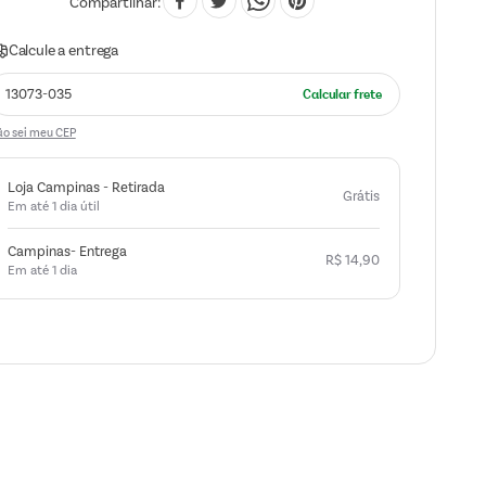
Compartilhar
o sei meu CEP
Loja Campinas - Retirada
Grátis
Em até 1 dia útil
Campinas- Entrega
R$
14
,
90
Em até 1 dia