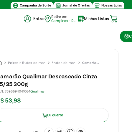
Campanha de Sorte
Jornal de Ofertas
Nossas Lojas
Retire em:
Entrar
Minhas Listas
Campinas - Retirada (10)
C
Peixes e frutos do mar
Frutos do mar
Camarão
Qualimar
amarão Qualimar Descascado Cinza
Descascado
5/35 300g
Cinza 25/35
300g
AN
:
7898694041064
Qualimar
R$
53
,
98
Eu quero!