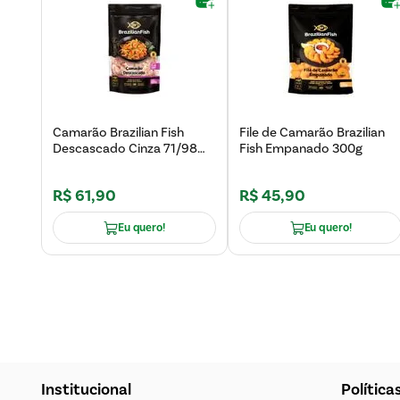
Camarão Brazilian Fish
File de Camarão Brazilian
Descascado Cinza 71/98
Fish Empanado 300g
com 400g
R$
61
,
90
R$
45
,
90
Eu quero!
Eu quero!
Institucional
Política