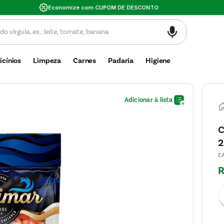
Valor mínimo de compra $30
icínios
Limpeza
Carnes
Padaria
Higiene
C
2
E