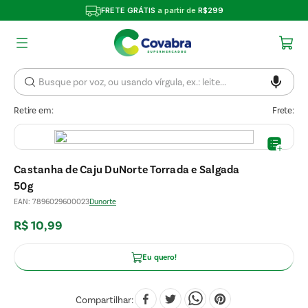
FRETE GRÁTIS
a partir de
R$299
Retire em:
Frete:
Castanha de Caju DuNorte Torrada e Salgada
50g
EAN
:
7896029600023
Dunorte
R$
10
,
99
Eu quero!
Compartilhar