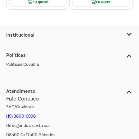
Eu quero!
Eu quero!
Institucional
Sobre o Covabra
Políticas
Nossas Lojas
Políticas Covabra
Cliente Bem Estar
Blog
Jornal de Ofertas
Atendimento
Fale Conosco
Transparência Salarial
SAC/Ouvidoria
(19) 3800-6998
De segunda a sexta das
08h00 às 17h00. Sábados