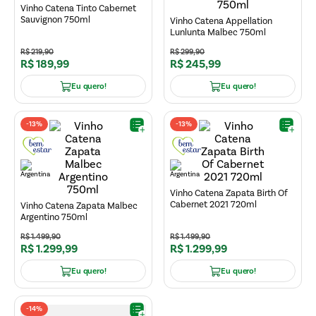
Vinho Catena Tinto Cabernet
Sauvignon 750ml
Vinho Catena Appellation
Lunlunta Malbec 750ml
R$
219
,
90
R$
299
,
90
R$
189
,
99
R$
245
,
99
Eu quero!
Eu quero!
-
13%
-
13%
Vinho Catena Zapata Birth Of
Cabernet 2021 720ml
Vinho Catena Zapata Malbec
Argentino 750ml
R$
1
.
499
,
90
R$
1
.
499
,
90
R$
1
.
299
,
99
R$
1
.
299
,
99
Eu quero!
Eu quero!
-
14%