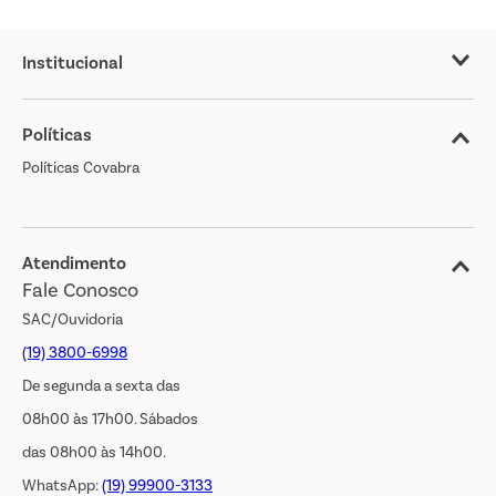
Institucional
Sobre o Covabra
Políticas
Nossas Lojas
Políticas Covabra
Cliente Bem Estar
Blog
Jornal de Ofertas
Atendimento
Fale Conosco
Transparência Salarial
SAC/Ouvidoria
(19) 3800-6998
De segunda a sexta das
08h00 às 17h00. Sábados
das 08h00 às 14h00.
WhatsApp:
(19) 99900-3133