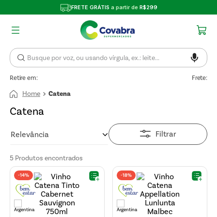
FRETE GRÁTIS
a partir de
R$299
Retire em:
Frete:
Catena
Catena
Filtrar
Relevância
5
Produtos
-
14%
-
18%